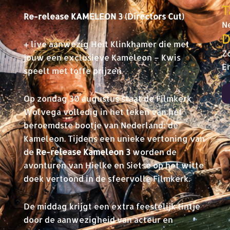
T
Re-release KAMELEON 3 (Directors Cut)
N
D
+ live aanwezig Heit Klinkhamer die met
Z
jouw een exclusieve Kameleon – Kwis
E
speelt met toffe prijzen
Op zondag 30 augustus staat de Filmkerk
Wolvega volledig in het teken van het
beroemdste bootje van Nederland: de
Kameleon. Tijdens een unieke vertoning van
de
Re-release Kameleon 3
worden de
avonturen van Hielke en Sietse op het witte
doek vertoond in de sfeervolle Filmkerk.
De middag krijgt een extra feestelijk tintje
door de aanwezigheid van acteur en