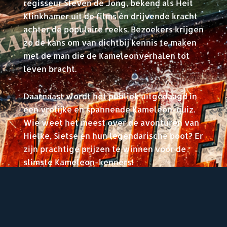
regisseur Steven de Jong, bekend als Heit
Klinkhamer uit de films én drijvende kracht
achter de populaire reeks. Bezoekers krijgen
zo de kans om van dichtbij kennis te maken
met de man die de Kameleonverhalen tot
leven bracht.
Daarnaast wordt het publiek uitgedaagd in
een vrolijke en spannende Kameleon-quiz.
Wie weet het meest over de avonturen van
Hielke, Sietse en hun legendarische boot? Er
zijn prachtige prijzen te winnen voor de
slimste Kameleon-kenners!
Nostalgie ten top! Mis dit bijzondere film-
en familie-evenement niet en stap aan
boord voor een middag vol plezier,