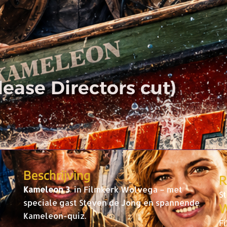
ease Directors cut)
Beschrijving
R
Kameleon 3
in Filmkerk Wolvega – met
S
speciale gast Steven de Jong en spannende
W
Kameleon-quiz.
F