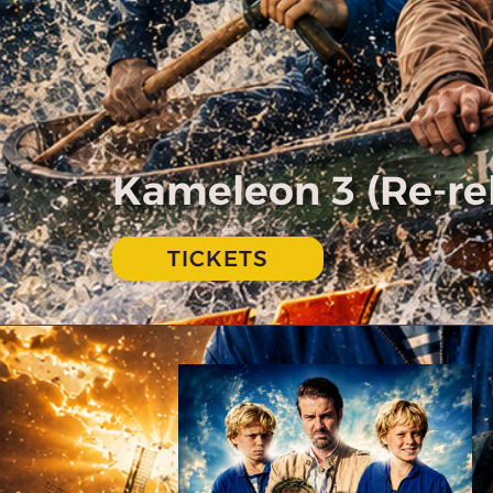
Kameleon 3 (Re-rel
TICKETS