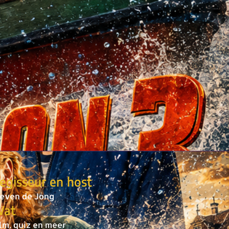
egisseur en host
teven de Jong
at
ilm, quiz en meer