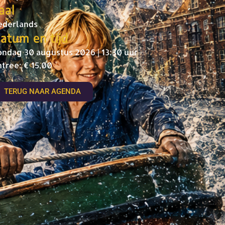
aal
ederlands
atum en tijd
ondag 30 augustus 2026 | 13:30 uur
ntree: € 15,00
TERUG NAAR AGENDA