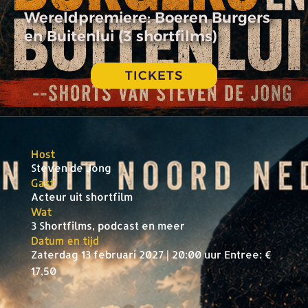
Wereldpremiere: Boeren Burgers
en Buitenlui (3 shortfilms)
TICKETS
Host
Steven de Jong
Gast
Acteur uit shortfilm
Wat
3 Shortfilms, podcast en meer
Datum en tijd
Zaterdag 13 februari 2027 | 20:00 uur Entree: €
17,50