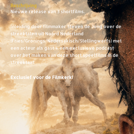
Beschrijving
Nieuwe release van 3 shortfilms.
Inleiding door filmmaker Steven de Jong over de
streektalen uit Noord Nederland
(Fries/Gronings/Nedersakisch/
Stellingwerfs) met
een acteur als gast + een exclusieve podcast
over het maken van deze short speelfilms in de
streektaal.
Exclusief voor de Filmkerk!